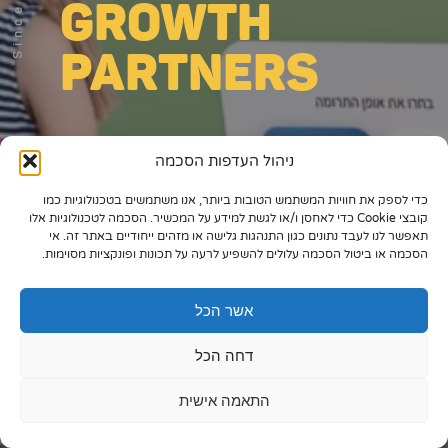
Since 2006
GROWTH
תיק עבודות
PARTNERS
צור קשר
ניהול העדפות הסכמה
כדי לספק את חוויות המשתמש הטובות ביותר, אנו משתמשים בטכנולוגיות כמו
073-7028000
קובצי Cookie כדי לאחסן ו/או לגשת למידע על המכשיר. הסכמה לטכנולוגיות אלו
תאפשר לנו לעבד נתונים כגון התנהגות גלישה או מזהים ייחודיים באתר זה. אי
הפלד 7, חולון
הסכמה או ביטול הסכמה עלולים להשפיע לרעה על תכונות ופונקציות מסוימות.
info@extra.co.il
אשר הכל
דחה הכל
התאמה אישית