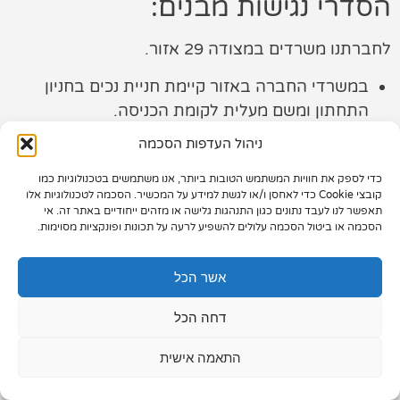
הסדרי נגישות מבנים:
תיק עבודות
לחברתנו משרדים במצודה 29 אזור.
צור קשר
במשרדי החברה באזור קיימת חניית נכים בחניון
התחתון ומשם מעלית לקומת הכניסה.
ניהול העדפות הסכמה
משרדי החברה באזור נגישים.
כדי לספק את חוויות המשתמש הטובות ביותר, אנו משתמשים בטכנולוגיות כמו
קיימים שלטי זיהוי והכוונה.
073-7028000
קובצי Cookie כדי לאחסן ו/או לגשת למידע על המכשיר. הסכמה לטכנולוגיות אלו
תאפשר לנו לעבד נתונים כגון התנהגות גלישה או מזהים ייחודיים באתר זה. אי
במקרה הצורך, ניתן לפנות לצוות המשרד כדי לקבל
הפלד 7, חולון
הסכמה או ביטול הסכמה עלולים להשפיע לרעה על תכונות ופונקציות מסוימות.
סיוע
info@extra.co.il
אשר הכל
שירות לקוחות נגיש:
דחה הכל
טלפון 052-5162511 / 03-6538759 בימי א'-ה' בין
התאמה אישית
השעות 09.00 ועד 17:00