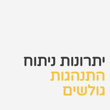
שיווק לאתרי סחר
קייס סטאדי
תיק עבודות
צור קשר
יתרונות ניתוח
073-7028000
התנהגות
הפלד 7, חולון
info@extra.co.il
גולשים