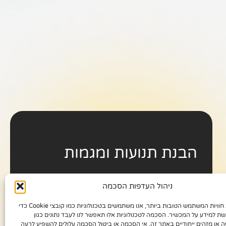
הבנת תנועות ומגמות
ניהול העדפות הסכמה
באמצעות ניתוח המגמות והדפוסים
בהתנהגות הגולשים, אנו מספקים תובנות על
כדי לספק את חוויות המשתמש הטובות ביותר, אנו משתמשים בטכנולוגיות כמו קובצי Cookie כדי
העדפות המשתמשים, תחומי עניין
שת למידע על המכשיר. הסכמה לטכנולוגיות אלו תאפשר לנו לעבד נתונים כגון
ה או מזהים ייחודיים באתר זה. אי הסכמה או ביטול הסכמה עלולים להשפיע לרעה