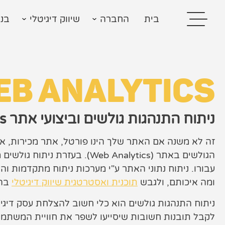
בית
החברה
שיווק דיגיטלי
בני
EB ANALYTICS
ניתוח התנהגות גולשים וביצועי אתר Web Analytics
בית
בניית אתרים
זה לא משנה אם האתר שלך הינו פורטל, אתר מכירות, או 
הגולשים באתר (Web Analytics)
קידום אתרים
עבורו. ניתוח נתוני האתר ע"י מערכות ניתוח מתקדמות
פרסום בגוגל
ומה איכותם, ולגבש
תוכנית ואסטרטגית שיווק דיגיטלי
בהת
רשתות חברתיות
ניתוח התנהגות גולשים הוא כלי חשוב להצלחת עסק די
לקבל תובנות חשובות שיסייעו לשפר את חוויית המשתמש,