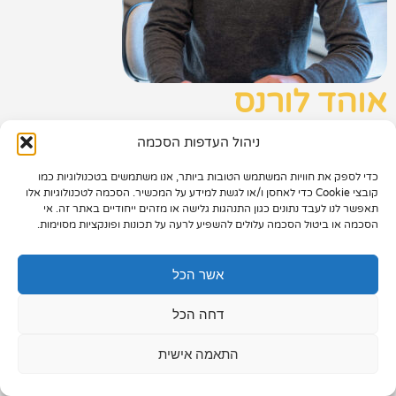
תיק עבודות
צור קשר
אוהד לורנס
מנהל טכנולוגיה ופיתוח | מספר מאמרים באתר: 29
ניהול העדפות הסכמה
נעים להכיר
כדי לספק את חוויות המשתמש הטובות ביותר, אנו משתמשים בטכנולוגיות כמו
073-7028000
אוהד לורנס הוא מנהל ואיש טכנולוגיה ופיתוח, ניסיון
קובצי Cookie כדי לאחסן ו/או לגשת למידע על המכשיר. הסכמה לטכנולוגיות אלו
תאפשר לנו לעבד נתונים כגון התנהגות גלישה או מזהים ייחודיים באתר זה. אי
עשיר בעולמות הדיגיטל. לאורך השנים מילא תפקידי
הפלד 7, חולון
הסכמה או ביטול הסכמה עלולים להשפיע לרעה על תכונות ופונקציות מסוימות.
מפתח שונים, והוביל תהליכי אפיון, תכנון, ניהול וביצוע
info@extra.co.il
של פרויקטים דיגיטליים מורכבים – משלב הרעיון ועד
אשר הכל
עלייה לאוויר. כיום אוהד מוביל את הצד הטכנולוגי
בחברה ומלווה פרויקטים מקצה לקצה: הגדרת צרכים,
דחה הכל
אפיון מערכות, בחירת פתרונות ותשתיות, הטמעה,
בדיקות והשקה. הוא משלב ידע טכנולוגי רחב עם
התאמה אישית
חשיבה פרקטית וירידה לפרטים הקטנים, במטרה
להבטיח תהליכי עבודה מדויקים, תוצרים איכותיים