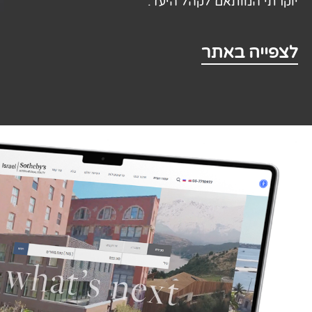
שיווק לאתרי סחר
יוקרתי המותאם לקהל היעד.
קייס סטאדי
לצפייה באתר
תיק עבודות
צור קשר
073-7028000
הפלד 7, חולון
info@extra.co.il