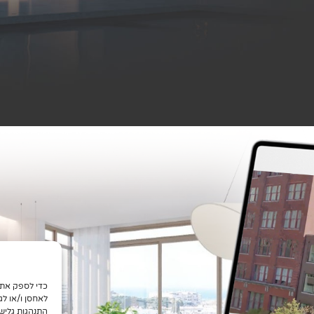
לאחסן ו/או לג
התנהגות גליש