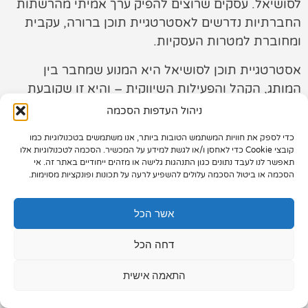
לסושיאל. עסקים שרוצים להפיק ערך אמיתי מהרשתות
החברתיות נדרשים לאסטרטגיית תוכן ברורה, עקבית
תיק עבודות
ומחוברת למטרות העסקיות.
צור קשר
אסטרטגיית תוכן לסושיאל היא המנוע שמחבר בין
המותג, הקהל והפעילות השיווקית – והיא זו שקובעת
האם התוכן יעבוד בשביל העסק או רק “ימלא את הפיד”.
ניהול העדפות הסכמה
כדי לספק את חוויות המשתמש הטובות ביותר, אנו משתמשים בטכנולוגיות כמו
073-7028000
קובצי Cookie כדי לאחסן ו/או לגשת למידע על המכשיר. הסכמה לטכנולוגיות אלו
תאפשר לנו לעבד נתונים כגון התנהגות גלישה או מזהים ייחודיים באתר זה. אי
הפלד 7, חולון
הסכמה או ביטול הסכמה עלולים להשפיע לרעה על תכונות ופונקציות מסוימות.
info@extra.co.il
אשר הכל
דחה הכל
התאמה אישית