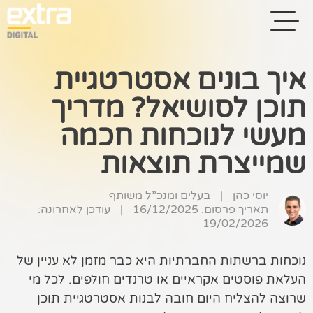
איך בונים אסטרטגיית
תוכן לסושיאל? מדריך
בית
מעשי לנוכחות חכמה
בניית אתרים
שמייצרת תוצאות
קידום אתרים
יוסי כהן
|
בעלים ומנכ”ל משותף
פרסום בגוגל
תאריך פרסום: 16/12/2025
|
עודכן לאחרונה:
19/02/2026
רשתות חברתיות
שיווק לאתרי
נוכחות ברשתות החברתיות היא כבר מזמן לא עניין של
סחר
העלאת פוסטים אקראיים או טרנדים חולפים. לכל מי
שרוצה להצליח היום חובה לבנות אסטרטגיית תוכן
קייס סטאדי