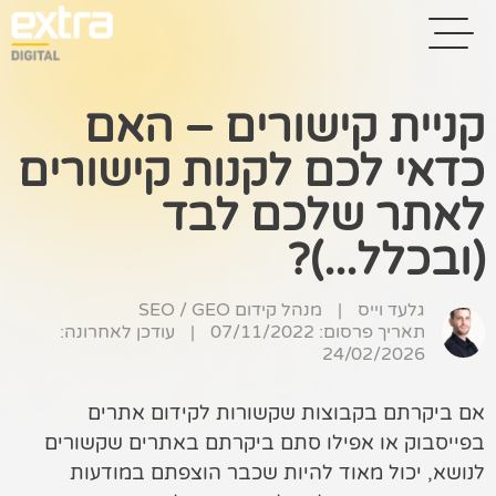
קניית קישורים – האם
כדאי לכם לקנות קישורים
בית
לאתר שלכם לבד
בניית אתרים
(ובכלל...)?
קידום אתרים
גלעד וייס
|
מנהל קידום SEO / GEO
פרסום בגוגל
תאריך פרסום: 07/11/2022
|
עודכן לאחרונה:
24/02/2026
רשתות חברתיות
שיווק לאתרי
אם ביקרתם בקבוצות שקשורות לקידום אתרים
סחר
בפייסבוק או אפילו סתם ביקרתם באתרים שקשורים
לנושא, יכול מאוד להיות שכבר הוצפתם במודעות
קייס סטאדי