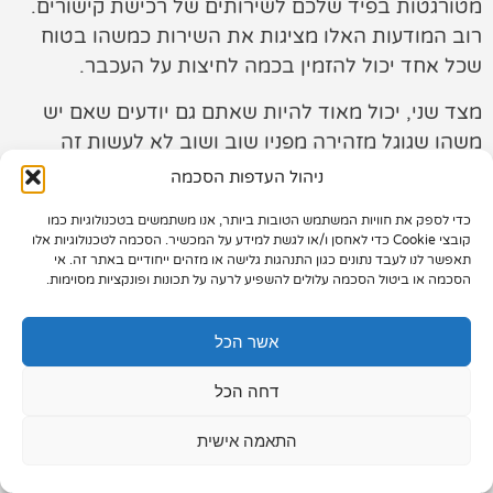
מטורגטות בפיד שלכם לשירותים של רכישת קישורים.
רוב המודעות האלו מציגות את השירות כמשהו בטוח
תיק עבודות
שכל אחד יכול להזמין בכמה לחיצות על העכבר.
צור קשר
מצד שני, יכול מאוד להיות שאתם גם יודעים שאם יש
משהו שגוגל מזהירה מפניו שוב ושוב לא לעשות זה
להשתמש בקישורים שנרכשו תמורת כסף בצורה ישירה
ניהול העדפות הסכמה
(לא דרך
חברת קידום אתרים
).
כדי לספק את חוויות המשתמש הטובות ביותר, אנו משתמשים בטכנולוגיות כמו
073-7028000
קובצי Cookie כדי לאחסן ו/או לגשת למידע על המכשיר. הסכמה לטכנולוגיות אלו
תאפשר לנו לעבד נתונים כגון התנהגות גלישה או מזהים ייחודיים באתר זה. אי
הפלד 7, חולון
הסכמה או ביטול הסכמה עלולים להשפיע לרעה על תכונות ופונקציות מסוימות.
info@extra.co.il
אשר הכל
דחה הכל
התאמה אישית