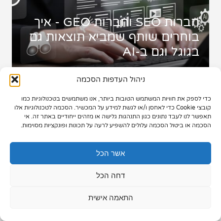
תיק עבודות
חברות SEO וחברות GEO - איך
בוחרים שותף שמביא תוצאות גם
צור קשר
בגוגל וגם ב-AI
ניהול העדפות הסכמה
כדי לספק את חוויות המשתמש הטובות ביותר, אנו משתמשים בטכנולוגיות כמו
073-7028000
קובצי Cookie כדי לאחסן ו/או לגשת למידע על המכשיר. הסכמה לטכנולוגיות אלו
תאפשר לנו לעבד נתונים כגון התנהגות גלישה או מזהים ייחודיים באתר זה. אי
הפלד 7, חולון
הסכמה או ביטול הסכמה עלולים להשפיע לרעה על תכונות ופונקציות מסוימות.
info@extra.co.il
אשר הכל
דחה הכל
התאמה אישית
חברת הפרסום והשיווק הדיגיטלי