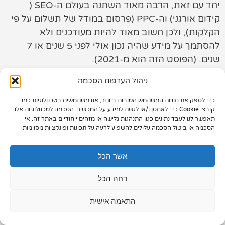
יחד עם זאת, הרבה מאוד השתנה בעולם ה-SEO (
תיק עבודות
קידום אורגני) וה-PPC (פרסום במודל של תשלום על פי
הקלקות), ולכן חשוב מאוד להיות מעודכנים ולא
צור קשר
להסתמך על מידע שהיה נכון אולי לפני 5 שנים או 7
שנים. (הפוסט הזה הוא מ-2021).
ניהול העדפות הסכמה
כדי לספק את חוויות המשתמש הטובות ביותר, אנו משתמשים בטכנולוגיות כמו
073-7028000
קובצי Cookie כדי לאחסן ו/או לגשת למידע על המכשיר. הסכמה לטכנולוגיות אלו
תאפשר לנו לעבד נתונים כגון התנהגות גלישה או מזהים ייחודיים באתר זה. אי
הפלד 7, חולון
הסכמה או ביטול הסכמה עלולים להשפיע לרעה על תכונות ופונקציות מסוימות.
info@extra.co.il
אשר הכל
דחה הכל
התאמה אישית