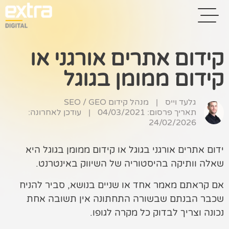
קידום אתרים אורגני או
קידום ממומן בגוגל
בית
בניית אתרים
גלעד וייס
|
מנהל קידום SEO / GEO
תאריך פרסום: 04/03/2021
|
עודכן לאחרונה:
קידום אתרים
24/02/2026
פרסום בגוגל
ידום אתרים אורגני בגוגל או קידום ממומן בגוגל היא
שאלה וותיקה בהיסטוריה של השיווק באינטרנט.
רשתות חברתיות
אם קראתם מאמר אחד או שניים בנושא, סביר להניח
שיווק לאתרי
שכבר הבנתם שבשורה התחתונה אין תשובה אחת
סחר
נכונה וצריך לבדוק כל מקרה לגופו.
קייס סטאדי