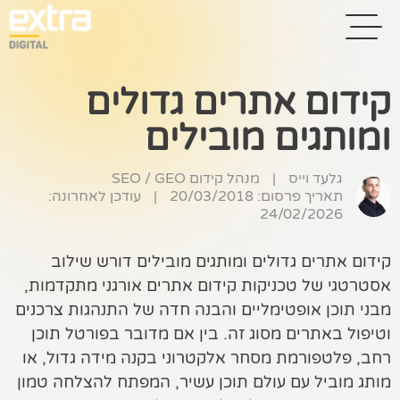
קידום אתרים גדולים
ומותגים מובילים
בית
בניית אתרים
גלעד וייס
|
מנהל קידום SEO / GEO
תאריך פרסום: 20/03/2018
|
עודכן לאחרונה:
קידום אתרים
24/02/2026
פרסום בגוגל
קידום אתרים גדולים ומותגים מובילים דורש שילוב
אסטרטגי של טכניקות קידום אתרים אורגני מתקדמות,
רשתות חברתיות
מבני תוכן אופטימליים והבנה חדה של התנהגות צרכנים
שיווק לאתרי
וטיפול באתרים מסוג זה. בין אם מדובר בפורטל תוכן
סחר
רחב, פלטפורמת מסחר אלקטרוני בקנה מידה גדול, או
מותג מוביל עם עולם תוכן עשיר, המפתח להצלחה טמון
קייס סטאדי