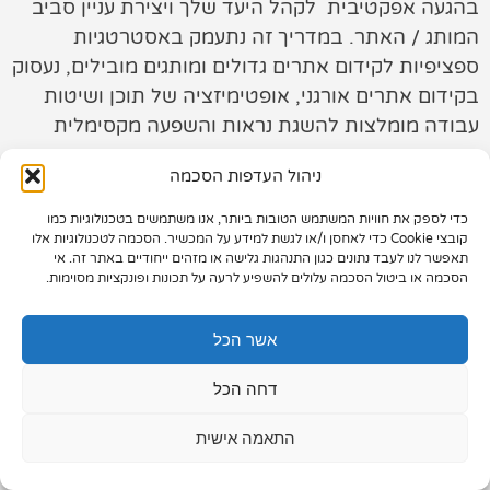
בהגעה אפקטיבית לקהל היעד שלך ויצירת עניין סביב
המותג / האתר. במדריך זה נתעמק באסטרטגיות
תיק עבודות
ספציפיות לקידום אתרים גדולים ומותגים מובילים, נעסוק
צור קשר
בקידום אתרים אורגני, אופטימיזציה של תוכן ושיטות
עבודה מומלצות להשגת נראות והשפעה מקסימלית
באתרים מסוג זה.
ניהול העדפות הסכמה
כדי לספק את חוויות המשתמש הטובות ביותר, אנו משתמשים בטכנולוגיות כמו
073-7028000
קובצי Cookie כדי לאחסן ו/או לגשת למידע על המכשיר. הסכמה לטכנולוגיות אלו
תאפשר לנו לעבד נתונים כגון התנהגות גלישה או מזהים ייחודיים באתר זה. אי
הפלד 7, חולון
הסכמה או ביטול הסכמה עלולים להשפיע לרעה על תכונות ופונקציות מסוימות.
info@extra.co.il
אשר הכל
דחה הכל
התאמה אישית