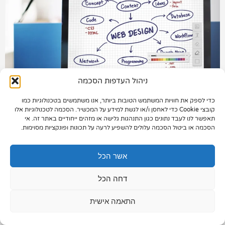
תיק עבודות
צור קשר
ניהול העדפות הסכמה
כדי לספק את חוויות המשתמש הטובות ביותר, אנו משתמשים בטכנולוגיות כמו
073-7028000
קובצי Cookie כדי לאחסן ו/או לגשת למידע על המכשיר. הסכמה לטכנולוגיות אלו
תאפשר לנו לעבד נתונים כגון התנהגות גלישה או מזהים ייחודיים באתר זה. אי
הפלד 7, חולון
הסכמה או ביטול הסכמה עלולים להשפיע לרעה על תכונות ופונקציות מסוימות.
info@extra.co.il
אשר הכל
בניית אתרי קטלוג
דחה הכל
אתרי קטלוג הם לרוב אתרים המתאימים לחברות
התאמה אישית
המתמקדות במוצרי צריכה לשוק הפרטי או העסקי.
למשל, חברה לבניית פרגולות ודקים מעץ, חברה