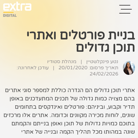
בניית פורטלים ואתרי
תוכן גדולים
בית
בניית אתרים
נטע פינקלשטיין
|
מנהלת סטודיו
תאריך פרסום: 20/01/2020
|
עודכן לאחרונה:
קידום אתרים
24/02/2026
פרסום בגוגל
אתרי תוכן גדולים הם הגדרה כוללת למספר סוגי אתרים
בהם מצויה כמות גדולה של תכנים המתעדכנים באופן
רשתות חברתיות
תדיר וקבוע, וביניהם: פורטלים ואינדקסים בתחומים
שיווק לאתרי
שונים, לוחות מכירה מקוונים וכדומה. אתרים אלו מרכזים
סחר
בתוכם כמויות גדולות של תוכן ואופן בנייתם והקמתם
שונה במהותו מכל תהליך הקמה ובנייה של אתרי
קייס סטאדי