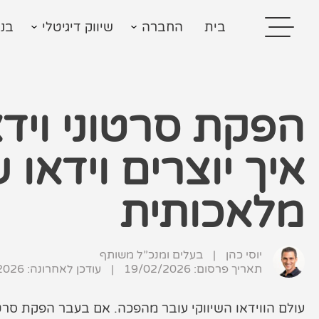
בית
החברה
שיווק דיגיטלי
בני
איך יוצרים וידאו ש
בית
בניית אתרים
מלאכותית
קידום אתרים
יוסי כהן
|
בעלים ומנכ”ל משותף
פרסום בגוגל
תאריך פרסום: 19/02/2026
|
עודכן לאחרונה:
2026
רשתות חברתיות
עולם הווידאו השיווקי עובר מהפכה. אם בעבר הפקת סרטון