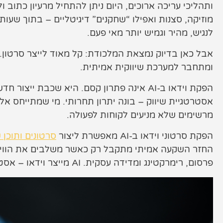
שיווק לאתרי סחר
ותהליכי עריכה ארוכים, היום ניתן להתחיל מרעיון כתוב ול
מוזיקה, סצנות ואפילו “שחקנים” דיגיטליים – בתוך שעו
קייס סטאדי
לנגיש, מהיר וגמיש יותר מאי פעם.
תיק עבודות
אבל כאן בדיוק נמצאת המלכודת: קל מאוד לייצר סרטון. 
צור קשר
ומתחבר למערכת שיווקית אמיתית.
הפקת וידאו ב-AI אינה פתרון קסם. היא שכבת י
אסטרטגיית שיווק – בונה יתרון תחרותי. מי שמתייחס אלי
מרשימים שלא מניעים לקוחות לפעולה.
073-7028000
הפקת סרטוני וידאו ב-AI מאפשרת ליצור
סרטונים ותוכן ש
החזר השקעה אמיתי מתקבל רק כאשר משלבים את הוויד
הפלד 7, חולון
פרסום, רימרקטינג ומדידה עסקית. AI מייצר וידאו – אסטרטגיה מייצרת תוצאות.
info@extra.co.il