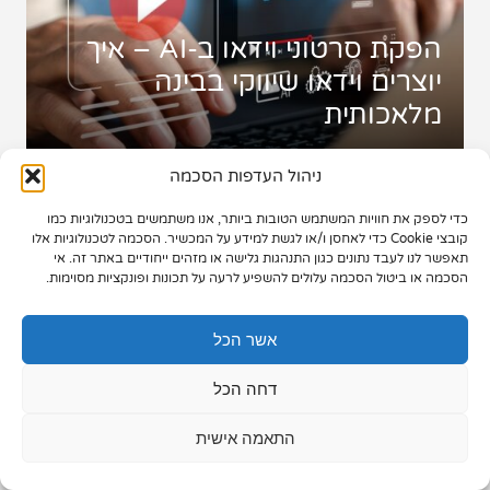
תיק עבודות
הפקת סרטוני וידאו ב-AI – איך
יוצרים וידאו שיווקי בבינה
צור קשר
מלאכותית
ניהול העדפות הסכמה
כדי לספק את חוויות המשתמש הטובות ביותר, אנו משתמשים בטכנולוגיות כמו
073-7028000
קובצי Cookie כדי לאחסן ו/או לגשת למידע על המכשיר. הסכמה לטכנולוגיות אלו
תאפשר לנו לעבד נתונים כגון התנהגות גלישה או מזהים ייחודיים באתר זה. אי
הפלד 7, חולון
הסכמה או ביטול הסכמה עלולים להשפיע לרעה על תכונות ופונקציות מסוימות.
info@extra.co.il
אשר הכל
דחה הכל
התאמה אישית
פרסום ביוטיוב - איך זה עובד ואיך