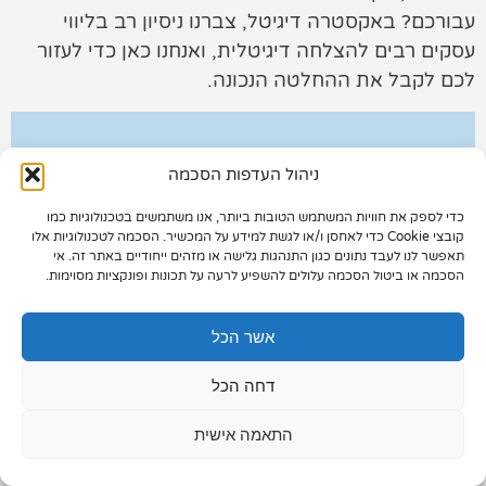
עבורכם? באקסטרה דיגיטל, צברנו ניסיון רב בליווי
תיק עבודות
עסקים רבים להצלחה דיגיטלית, ואנחנו כאן כדי לעזור
לכם לקבל את ההחלטה הנכונה.
צור קשר
ניהול העדפות הסכמה
כדי לספק את חוויות המשתמש הטובות ביותר, אנו משתמשים בטכנולוגיות כמו
073-7028000
קובצי Cookie כדי לאחסן ו/או לגשת למידע על המכשיר. הסכמה לטכנולוגיות אלו
תאפשר לנו לעבד נתונים כגון התנהגות גלישה או מזהים ייחודיים באתר זה. אי
הפלד 7, חולון
הסכמה או ביטול הסכמה עלולים להשפיע לרעה על תכונות ופונקציות מסוימות.
info@extra.co.il
אשר הכל
דחה הכל
במאמר הזה, נסקור את כל מה שחשוב לדעת לפני
התאמה אישית
שבוחרים חברה לניהול קמפיינים ממומנים, כדי שתוכלו
להיות בטוחים שאתם משקיעים את הכסף שלכם בצורה