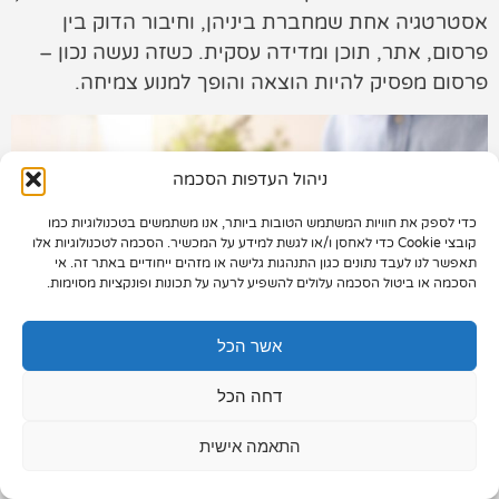
אסטרטגיה אחת שמחברת ביניהן, וחיבור הדוק בין
תיק עבודות
פרסום, אתר, תוכן ומדידה עסקית. כשזה נעשה נכון –
פרסום מפסיק להיות הוצאה והופך למנוע צמיחה.
צור קשר
ניהול העדפות הסכמה
כדי לספק את חוויות המשתמש הטובות ביותר, אנו משתמשים בטכנולוגיות כמו
073-7028000
קובצי Cookie כדי לאחסן ו/או לגשת למידע על המכשיר. הסכמה לטכנולוגיות אלו
תאפשר לנו לעבד נתונים כגון התנהגות גלישה או מזהים ייחודיים באתר זה. אי
הפלד 7, חולון
הסכמה או ביטול הסכמה עלולים להשפיע לרעה על תכונות ופונקציות מסוימות.
info@extra.co.il
אשר הכל
דחה הכל
התאמה אישית
פרסום בגוגל ובפייסבוק הוא מנוע הצמיחה המרכזי –