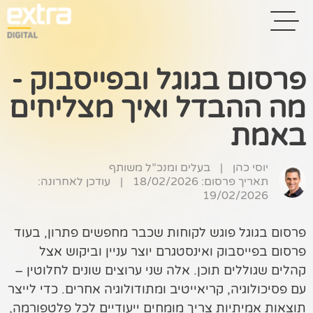
פרסום בגוגל ובפייסבוק -
מה ההבדל ואיך מצליחים
בית
באמת
בניית אתרים
קידום אתרים
יוסי כהן
|
בעלים ומנכ”ל משותף
תאריך פרסום: 18/02/2026
|
עודכן לאחרונה:
19/02/2026
פרסום בגוגל
רשתות חברתיות
פרסום בגוגל פוגש לקוחות שכבר מחפשים פתרון, בעוד
פרסום בפייסבוק ואינסטגרם יוצר עניין וביקוש אצל
שיווק לאתרי
קהלים שגוללים תוכן. אלה שני ערוצים שונים לחלוטין –
סחר
עם פסיכולוגיה, קריאייטיב ומתודולוגיה אחרים. כדי לייצר
קייס סטאדי
תוצאות אמיתיות צריך מומחים ייעודיים לכל פלטפורמה,