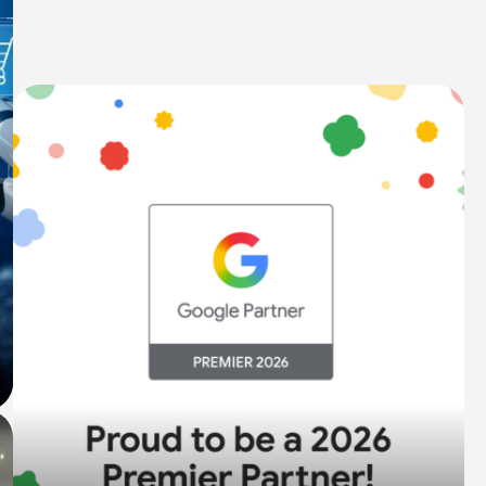
שיווק לאתרי סחר
קייס סטאדי
תיק עבודות
צור קשר
073-7028000
הפלד 7, חולון
info@extra.co.il