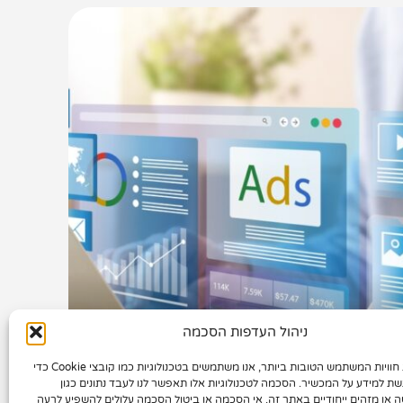
ניהול העדפות הסכמה
סום בגוגל ובפייסבוק - מה
כדי לספק את חוויות המשתמש הטובות ביותר, אנו משתמשים בטכנולוגיות כמו קובצי Cookie כדי
שת למידע על המכשיר. הסכמה לטכנולוגיות אלו תאפשר לנו לעבד נתונים כגון
בדל ואיך מצליחים באמת
ה או מזהים ייחודיים באתר זה. אי הסכמה או ביטול הסכמה עלולים להשפיע לרעה