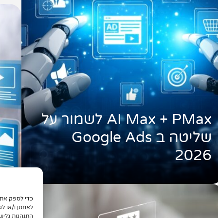
AI Max + PMax לשמור על
שליטה ב Google Ads
2026
פר
לאחסן ו/או לג
הה
התנהגות גליש