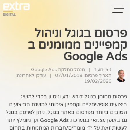
פרסום בגוגל וניהול
קמפיינים ממומנים ב
בית
Google Ads
בניית אתרים
קידום אתרים
ניצן מעוז
|
מנהל מחלקת Google Ads
תאריך פרסום: 07/01/2019
|
עודכן לאחרונה:
19/02/2026
פרסום בגוגל
רשתות חברתיות
פרסום ממומן בגוגל דורש ידע וניסיון בכדי להשיג
ביצועים אופטימליים וקמפיין איכותי להשגת הביצועים
שיווק לאתרי
הטובים ביותר מפרסום באתר בגוגל. ניתן לפרסם בגוגל
סחר
גם באופן עצמאי במערכת Google Ads אך מומלץ יותר
קייס סטאדי
לעשות זאת על ידי מומחים/חברות המתמחות בתחום