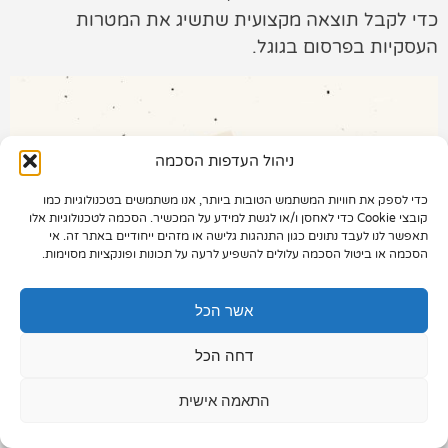
כדי לקבל תוצאה מקצועית שתשיג את המטרות
תיק עבודות
העסקיות בפרסום בגוגל.
צור קשר
ניהול העדפות הסכמה
כדי לספק את חוויות המשתמש הטובות ביותר, אנו משתמשים בטכנולוגיות כמו
073-7028000
קובצי Cookie כדי לאחסן ו/או לגשת למידע על המכשיר. הסכמה לטכנולוגיות אלו
תאפשר לנו לעבד נתונים כגון התנהגות גלישה או מזהים ייחודיים באתר זה. אי
הפלד 7, חולון
הסכמה או ביטול הסכמה עלולים להשפיע לרעה על תכונות ופונקציות מסוימות.
info@extra.co.il
אשר הכל
דחה הכל
התאמה אישית