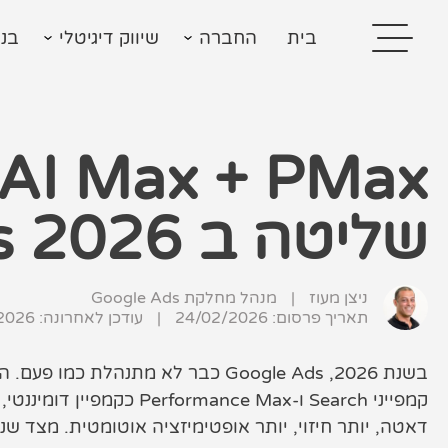
בית
החברה
שיווק דיגיטלי
בני
שליטה ב Google Ads 2026
בית
בניית אתרים
ניצן מעוז
|
מנהל מחלקת Google Ads
קידום אתרים
תאריך פרסום: 24/02/2026
|
עודכן לאחרונה:
2026
פרסום בגוגל
קמפייני Search ו-mance Max
רשתות חברתיות
דאטה, יותר חיזוי, יותר אופטימיזציה אוטומטית. מצד שנ