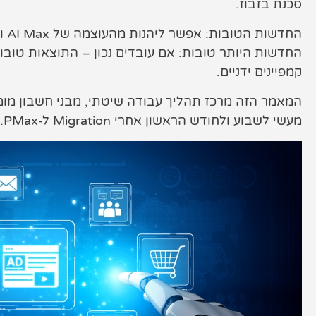
שיווק לאתרי סחר
סכנת בזבוז.
קייס סטאדי
החדשות הטובות: אפשר ליהנות מהעוצמה של AI Max ו-PMax בלי לוותר על שליטה.
החדשות היותר טובות: אם עובדים נכון – התוצאות טוב
תיק עבודות
קמפיינים ידניים.
צור קשר
מעשי לשבוע ולחודש הראשון אחרי Migration ל-PMax.
073-7028000
הפלד 7, חולון
info@extra.co.il