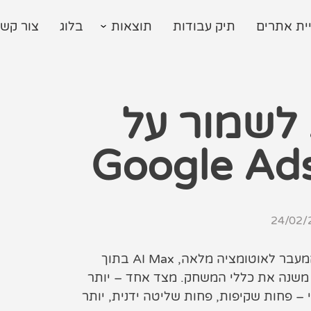
ית אתרים
תיק עבודות
תוצאות
בלוג
צור קש
AI Max + PMax לשמור על
24/02/
בשנת 2026, Google Ads כבר לא מתנהלת כמו פעם. המעבר לאוטומציה מלאה, AI Max בתוך
Perfor כקמפיין דומיננטי, משנה את כללי המשחק. מצד אחד – יותר
י – פחות שקיפות, פחות שליטה ידנית, יותר