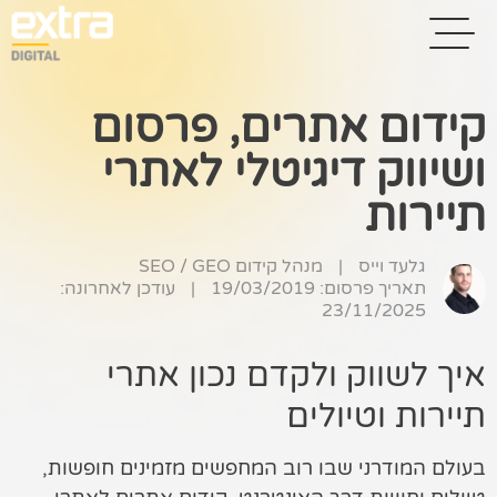
קידום אתרים, פרסום
ושיווק דיגיטלי לאתרי
בית
תיירות
בניית אתרים
קידום אתרים
גלעד וייס
|
מנהל קידום SEO / GEO
תאריך פרסום: 19/03/2019
|
עודכן לאחרונה:
23/11/2025
פרסום בגוגל
רשתות חברתיות
איך לשווק ולקדם נכון אתרי
תיירות וטיולים
שיווק לאתרי
סחר
בעולם המודרני שבו רוב המחפשים מזמינים חופשות,
קייס סטאדי