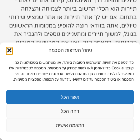
טיולים וחוויות דרך האינטרנט, קידום אתרים לאתרי
תיירות הוא הכלי החשוב ביותר לצמיחה והצלחה
תיק עבודות
בתחום. אם יש לך אתר תיירות או אתר שמציע שירותי
צור קשר
טיולים, אתה בוודאי רוצה להופיע במקומות הראשונים
בגוגל, למשוך תיירים ומתעניינים נוספים ולהגביר את
ההכנסות. במאמר הזה, נציג את הטכניקות הטובות
ניהול העדפות הסכמה
ביותר לשיווק ופרסום דיגיטלי לאתרי תיירות, כדי שתוכל
לבלוט בתוצאות החיפוש ולהפוך לאתר המוביל
כדי לספק את חוויות המשתמש הטובות ביותר, אנו משתמשים בטכנולוגיות כמו
בתחומך.
073-7028000
קובצי Cookie כדי לאחסן ו/או לגשת למידע על המכשיר. הסכמה לטכנולוגיות אלו
תאפשר לנו לעבד נתונים כגון התנהגות גלישה או מזהים ייחודיים באתר זה. אי
הפלד 7, חולון
הסכמה או ביטול הסכמה עלולים להשפיע לרעה על תכונות ופונקציות מסוימות.
info@extra.co.il
אשר הכל
דחה הכל
התאמה אישית