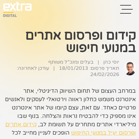
קידום ופרסום אתרים
במנועי חיפוש
בית
בניית אתרים
יוסי כהן
|
בעלים ומנכ”ל משותף
תאריך פרסום: 18/01/2013
|
עודכן לאחרונה:
קידום אתרים
24/02/2026
פרסום בגוגל
במרחב העצום של תחום השיווק הדיגיטלי, אתר
אינטרנט משמש כחלון ראווה וירטואלי לעסקים ולאנשים
רשתות חברתיות
פרטיים כאחד. עם זאת, עצם קיומו של אתר אינטרנט
שיווק לאתרי
אינו מספיק כדי להבטיח נראות והצלחה. בנוף שבו
סחר
מיליארדי אתרים מתחרים על תשומת לב,
קידום אתרים
ופרסום יעיל במנועי החיפוש
הופכים לעניין מחייב לכל
קייס סטאדי