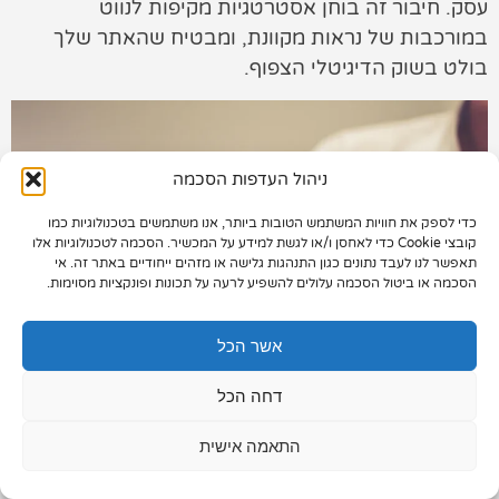
עסק. חיבור זה בוחן אסטרטגיות מקיפות לנווט
במורכבות של נראות מקוונת, ומבטיח שהאתר שלך
תיק עבודות
בולט בשוק הדיגיטלי הצפוף.
צור קשר
ניהול העדפות הסכמה
כדי לספק את חוויות המשתמש הטובות ביותר, אנו משתמשים בטכנולוגיות כמו
073-7028000
קובצי Cookie כדי לאחסן ו/או לגשת למידע על המכשיר. הסכמה לטכנולוגיות אלו
תאפשר לנו לעבד נתונים כגון התנהגות גלישה או מזהים ייחודיים באתר זה. אי
הפלד 7, חולון
הסכמה או ביטול הסכמה עלולים להשפיע לרעה על תכונות ופונקציות מסוימות.
info@extra.co.il
אשר הכל
דחה הכל
התאמה אישית
הבנת המערכת של מנוע החיפוש: