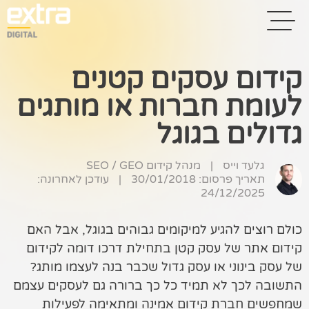
קידום עסקים קטנים
לעומת חברות או מותגים
בית
גדולים בגוגל
בניית אתרים
קידום אתרים
גלעד וייס
|
מנהל קידום SEO / GEO
תאריך פרסום: 30/01/2018
|
עודכן לאחרונה:
24/12/2025
פרסום בגוגל
רשתות חברתיות
כולם רוצים להגיע למיקומים גבוהים בגוגל, אבל האם
קידום אתר של עסק קטן בתחילת דרכו דומה לקידום
שיווק לאתרי
של עסק בינוני או עסק גדול שכבר בנה לעצמו מותג?
סחר
התשובה לכך לא תמיד כל כך ברורה גם לעסקים עצמם
קייס סטאדי
שמחפשים חברת קידום אמינה ומתאימה לפעילות