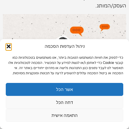
העסק/המותג.
תיק עבודות
צור קשר
ניהול העדפות הסכמה
כדי לספק את חוויות המשתמש הטובות ביותר, אנו משתמשים בטכנולוגיות כמו
073-7028000
קובצי Cookie כדי לאחסן ו/או לגשת למידע על המכשיר. הסכמה לטכנולוגיות אלו
תאפשר לנו לעבד נתונים כגון התנהגות גלישה או מזהים ייחודיים באתר זה. אי
הפלד 7, חולון
הסכמה או ביטול הסכמה עלולים להשפיע לרעה על תכונות ופונקציות מסוימות.
info@extra.co.il
אשר הכל
דחה הכל
התאמה אישית