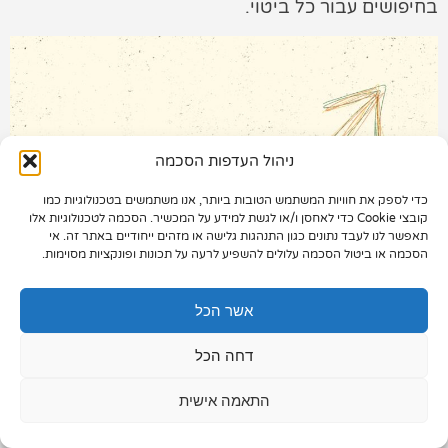
בחיפושים עבור כל ביטוי.
תיק עבודות
צור קשר
ניהול העדפות הסכמה
כדי לספק את חוויות המשתמש הטובות ביותר, אנו משתמשים בטכנולוגיות כמו
073-7028000
קובצי Cookie כדי לאחסן ו/או לגשת למידע על המכשיר. הסכמה לטכנולוגיות אלו
תאפשר לנו לעבד נתונים כגון התנהגות גלישה או מזהים ייחודיים באתר זה. אי
הפלד 7, חולון
הסכמה או ביטול הסכמה עלולים להשפיע לרעה על תכונות ופונקציות מסוימות.
info@extra.co.il
אשר הכל
לדוגמה: במילת מפתח "רהיטים בדרום" האתר שלכם
דחה הכל
מופיע במיקום ממוצע 2 בתוצאה האורגנית, הביטוי הזה
התאמה אישית
נחשף החודש ל 1000 גולשים אך רק 50 גולשים הקליקו
על הביטוי.