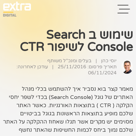
שימוש ב Search
Console לשיפור CTR
בית
בניית אתרים
יוסי כהן
|
בעלים ומנכ”ל משותף
תאריך פרסום: 25/11/2016
|
עודכן לאחרונה:
קידום אתרים
06/11/2024
פרסום בגוגל
מאמר קצר בוא נסביר איך להשתמש בכלי מנהל
האתרים של גוגל (Search Console) בכדי לשפר יחסי
רשתות חברתיות
הקלקה ( CTR ) בתוצאות האורגניות. כאשר האתר
שיווק לאתרי
שלכם מופיע בתוצאות הראשונות בגוגל בביטויים
סחר
מסוימים יש מקרים אשר תגלו שאחוז ההקלקה על האתר
שלכם נמוך ביחס לכמות החשיפות שהאתר נחשף
קייס סטאדי