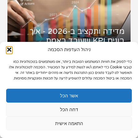
תיק עבודות
צור קשר
מדידה ותקציב ב-2026 - איך
בונים KPI שעובד באמת
ניהול העדפות הסכמה
כדי לספק את חוויות המשתמש הטובות ביותר, אנו משתמשים בטכנולוגיות כמו
073-7028000
קובצי Cookie כדי לאחסן ו/או לגשת למידע על המכשיר. הסכמה לטכנולוגיות אלו
תאפשר לנו לעבד נתונים כגון התנהגות גלישה או מזהים ייחודיים באתר זה. אי
הפלד 7, חולון
הסכמה או ביטול הסכמה עלולים להשפיע לרעה על תכונות ופונקציות מסוימות.
info@extra.co.il
אשר הכל
דחה הכל
התאמה אישית