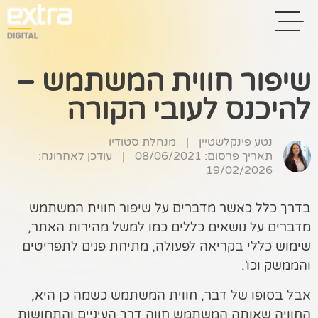
שיפור חווית המשתמש –
להיכנס לעובי הקורה
בית
בניית אתרים
נטע פינקלשטיין
|
מנהלת סטודיו
תאריך פרסום: 08/06/2021
|
עודכן לאחרונה:
קידום אתרים
19/02/2026
פרסום בגוגל
בדרך כלל כאשר מדברים על שיפור חווית המשתמש
מדברים על נושאים כללים כמו למשל מהירות האתר,
רשתות חברתיות
שימוש כללי בקריאה לפעולה, מתיחת פנים לתפריטים
שיווק לאתרי
והממשק וכו'.
סחר
אבל בסופו של דבר, חווית המשתמש כשמה כן היא,
קייס סטאדי
החוויה שאותה המשתמש חווה דרך העיניים והתחושות