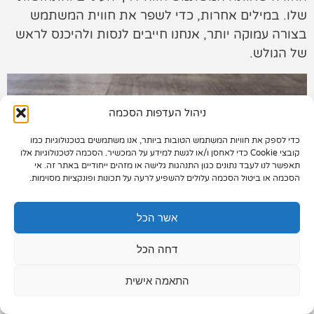
שלו. במילים אחרות, כדי לשפר את חווית המשתמש
תיק עבודות
בצורה עמוקה יותר, אנחנו חייבים לנסות ולהיכנס לראש
של הגולש.
צור קשר
ניהול העדפות הסכמה
כדי לספק את חוויות המשתמש הטובות ביותר, אנו משתמשים בטכנולוגיות כמו
073-7028000
קובצי Cookie כדי לאחסן ו/או לגשת למידע על המכשיר. הסכמה לטכנולוגיות אלו
תאפשר לנו לעבד נתונים כגון התנהגות גלישה או מזהים ייחודיים באתר זה. אי
הפלד 7, חולון
הסכמה או ביטול הסכמה עלולים להשפיע לרעה על תכונות ופונקציות מסוימות.
info@extra.co.il
אשר הכל
דחה הכל
התאמה אישית
אז איך עושים את זה?