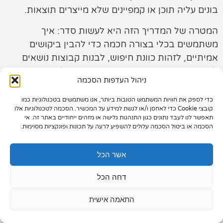
בונים עליה תוכן או קמפיינים שלא מייצרים תוצאות.
תיק עבודות
המטרה של המדריך הזה היא לעשות סדר: איך
צור קשר
משתמשים בכלי בצורה חכמה כדי להבין ביקושים
אמיתיים, לזהות כוונת חיפוש, לבנות קבוצות נושאים
לתוכן (SEO + AEO) או קבוצות מודעות לקמפיינים
ניהול העדפות הסכמה
(PPC), ובסוף לקבל החלטות שמביאות לידים ומכירות
– לא רק “רעיונות”.
כדי לספק את חוויות המשתמש הטובות ביותר, אנו משתמשים בטכנולוגיות כמו
073-7028000
קובצי Cookie כדי לאחסן ו/או לגשת למידע על המכשיר. הסכמה לטכנולוגיות אלו
תאפשר לנו לעבד נתונים כגון התנהגות גלישה או מזהים ייחודיים באתר זה. אי
הפלד 7, חולון
הסכמה או ביטול הסכמה עלולים להשפיע לרעה על תכונות ופונקציות מסוימות.
info@extra.co.il
אשר הכל
דחה הכל
התאמה אישית