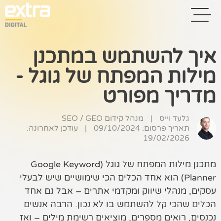
איך להשתמש במתכנן
מילות המפתח של גוגל -
בית
מדריך מפורט
בניית אתרים
קידום אתרים
גלעד וייס
|
מנהל קידום SEO / GEO
תאריך פרסום: 09/10/2024
|
עודכן לאחרונה:
19/02/2026
פרסום בגוגל
רשתות חברתיות
מתכנן מילות המפתח של גוגל (Google Keyword
Planner) הוא אחד הכלים הכי שימושיים שיש לבעלי
שיווק לאתרי
עסקים, מנהלי שיווק ומקדמי אתרים – אבל גם אחד
סחר
הכלים שהכי קל להשתמש בו לא נכון. הרבה אנשים
קייס סטאדי
נכנסים, רואים מספרים, מוציאים רשימת מילים – ואז