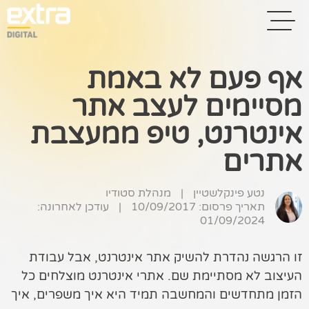
אף פעם לא באמת
מסיימים לעצב אתר
בית
אינטרנט, טיפ ממעצבת
בניית אתרים
אתרים
קידום אתרים
נטע פינקלשטיין
|
מנהלת סטודיו
פרסום בגוגל
תאריך פרסום: 10/09/2017
|
עודכן לאחרונה:
01/09/2024
רשתות חברתיות
שיווק לאתרי
זו הרגשה נהדרת להשיק אתר אינטרנט, אבל עבודת
סחר
העיצוב לא מסתיימת שם. אתרי אינטרנט מוצלחים כל
הזמן מתחדשים והמחשבה תמיד היא איך משפרים, איך
קייס סטאדי