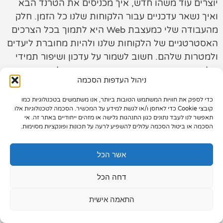
יוצרים עוד משהו חדש, איך מכניסים את הטרנד הבא
ואיך נשאר עדכניים עבור הלקוחות שלנו כל הזמן. חלק
תיק עבודות
מהעבודה שלי כמעצבת Web היא לתמוך בכל הצרכים
צור קשר
האסטרטגיים של הלקוחות שלנו ולהיות מחוברת ליעדים
ולמטרות שלהם. חשוב לשמור על עדכון ושיפור תמידי
של אתר האינטרנט כך תישארו עדכניים כל הזמן.
ניהול העדפות הסכמה
כדי לספק את חוויות המשתמש הטובות ביותר, אנו משתמשים בטכנולוגיות כמו
073-7028000
קובצי Cookie כדי לאחסן ו/או לגשת למידע על המכשיר. הסכמה לטכנולוגיות אלו
תאפשר לנו לעבד נתונים כגון התנהגות גלישה או מזהים ייחודיים באתר זה. אי
הפלד 7, חולון
הסכמה או ביטול הסכמה עלולים להשפיע לרעה על תכונות ופונקציות מסוימות.
info@extra.co.il
אשר הכל
דחה הכל
התאמה אישית