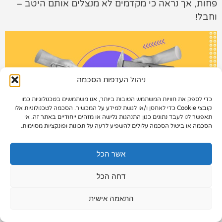
פחות, אך נראה כי מקדמים לא מנצלים אותם היטב –
וחבל!
תיק עבודות
צור קשר
ניהול העדפות הסכמה
כדי לספק את חוויות המשתמש הטובות ביותר, אנו משתמשים בטכנולוגיות כמו
073-7028000
קובצי Cookie כדי לאחסן ו/או לגשת למידע על המכשיר. הסכמה לטכנולוגיות אלו
תאפשר לנו לעבד נתונים כגון התנהגות גלישה או מזהים ייחודיים באתר זה. אי
הפלד 7, חולון
הסכמה או ביטול הסכמה עלולים להשפיע לרעה על תכונות ופונקציות מסוימות.
info@extra.co.il
אז בואו נראה מהי הרשימה הפותחת וכיצד תוכלו לנצל
אשר הכל
את הכלים האלה לטובת קידום נוח ופשוט יותר:
דחה הכל
Google Search Console (כלי
התאמה אישית
מנהלי אתרים לשעבר)