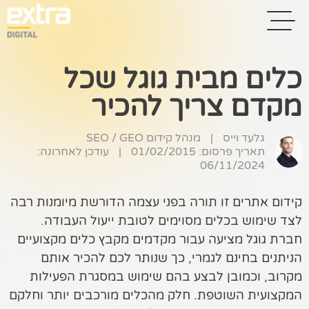
כלים מבית גוגל שכל
מקדם צריך להכיר
בית
בניית אתרים
גלעד וייס
|
מנהל קידום SEO / GEO
תאריך פרסום: 01/02/2015
|
עודכן לאחרונה:
קידום אתרים
06/11/2024
פרסום בגוגל
קידום אתרים זו תורה בפני עצמה הדורשת מיומנות רבה
לצד שימוש בכלים מסוימים לטובת ייעול העבודה.
רשתות חברתיות
חברת גוגל מציעה עבור מקדמים מקבץ כלים מקצועיים
שיווק לאתרי
הניתנים בחינם לגמרי, כך שנותר לכם להכיר אותם
סחר
מקרוב, וכמובן לבצע בהם שימוש במסגרת הפעילות
המקצועית השוטפת. חלק מהכלים מורכבים יותר וחלקם
קייס סטאדי