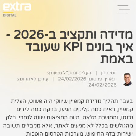
מדידה ותקציב ב-2026 -
איך בונים KPI שעובד
בית
באמת
בניית אתרים
קידום אתרים
יוסי כהן
|
בעלים ומנכ”ל משותף
תאריך פרסום: 24/02/2026
|
עודכן לאחרונה:
24/02/2026
פרסום בגוגל
רשתות חברתיות
בעבר תהליך מדידת קמפיין שיווקי היה פשוט, העלית
קמפיין, ראית כמה קליקים הגיעו, בדקת כמה לידים
שיווק לאתרי
נכנסו, והמשכת הלאה. היום המציאות שונה לגמרי. חלק
סחר
מהגולשים בכלל לא מגיעים לאתר, אלא מקבלים תשובה
קייס סטאדי
ישירות בדף החיפוש. מערכות הפרסום הופכות