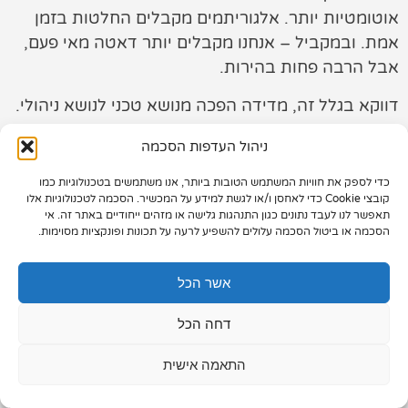
אוטומטיות יותר. אלגוריתמים מקבלים החלטות בזמן
תיק עבודות
אמת. ובמקביל – אנחנו מקבלים יותר דאטה מאי פעם,
אבל הרבה פחות בהירות.
צור קשר
דווקא בגלל זה, מדידה הפכה מנושא טכני לנושא ניהולי.
לא מדובר יותר בשאלה “כמה לידים קיבלנו”, אלא
ניהול העדפות הסכמה
בשאלה הרבה יותר בסיסית:
כדי לספק את חוויות המשתמש הטובות ביותר, אנו משתמשים בטכנולוגיות כמו
איך אנחנו יודעים שהדיגיטל באמת מקדם את פעילות
073-7028000
קובצי Cookie כדי לאחסן ו/או לגשת למידע על המכשיר. הסכמה לטכנולוגיות אלו
העסק?
תאפשר לנו לעבד נתונים כגון התנהגות גלישה או מזהים ייחודיים באתר זה. אי
הפלד 7, חולון
הסכמה או ביטול הסכמה עלולים להשפיע לרעה על תכונות ופונקציות מסוימות.
רוב בעלי העסקים נופלים כאן. לא בגלל שאין להם
info@extra.co.il
נתונים, אלא בגלל שהם מסתכלים על מדדים שלא
אשר הכל
באמת עוזרים לקבל החלטות.
דחה הכל
התאמה אישית