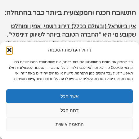
תיק עבודות
התשובה הכנה והמקצועית ביותר כבר בהתחלה:
צור קשר
אין בישראל (ובעולם בכלל) דירוג רשמי, אמין ומוחלט
שקובע מי היא “החברה הטובה ביותר לשיווק דיגיטלי”
.
אין טבלה ממשלתית, אין גוף ניטרלי שמדרג סוכנויות לפי
ניהול העדפות הסכמה
הצלחות אמיתיות, ואין מדד אחיד שמאפשר להשוות בין
עשרות או מאות חברות שונות.
כדי לספק את חוויות המשתמש הטובות ביותר, אנו משתמשים בטכנולוגיות כמו
073-7028000
קובצי Cookie כדי לאחסן ו/או לגשת למידע על המכשיר. הסכמה לטכנולוגיות אלו
אבל – וזה אבל גדול – כן קיימת דרך חכמה, מקצועית
תאפשר לנו לעבד נתונים כגון התנהגות גלישה או מזהים ייחודיים באתר זה. אי
הפלד 7, חולון
הסכמה או ביטול הסכמה עלולים להשפיע לרעה על תכונות ופונקציות מסוימות.
ומבוססת נתונים לבחור חברה מעולה לשיווק דיגיטלי.
למעשה, מי שפועל נכון יכול להגיע לחברה שתהפוך
info@extra.co.il
אשר הכל
עבורו את הדיגיטל ממקור הוצאה למנוע צמיחה אמיתי.
דחה הכל
הבחירה הנכונה תלויה בצרכים של העסק, בתקציב,
בענף וביכולת החברה לספק תוצאות מדידות לאורך זמן.
התאמה אישית
חברה איכותית תציע אסטרטגיה מבוססת נתונים,
שקיפות מלאה, ניסיון מוכח וחשיבה עסקית – ולא רק