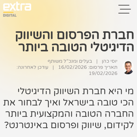
חברת הפרסום והשיווק
הדיגיטלי הטובה ביותר
בית
בניית אתרים
יוסי כהן
|
בעלים ומנכ”ל משותף
תאריך פרסום: 16/02/2026
|
עודכן לאחרונה:
קידום אתרים
19/02/2026
פרסום בגוגל
מי היא חברת השיווק הדיגיטלי
רשתות חברתיות
הכי טובה בישראל ואיך לבחור את
החברה הטובה והמקצועית ביותר
שיווק לאתרי
סחר
לקידום, שיווק ופרסום באינטרנט?
קייס סטאדי