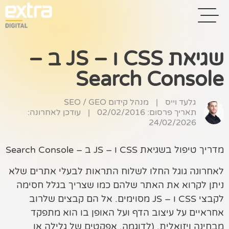
שגיאת CSS ו – JS ב –
Search Console
בית
בניית אתרים
גלעד וייס
|
מנהל קידום SEO / GEO
תאריך פרסום: 02/02/2016
|
עודכן לאחרונה:
קידום אתרים
24/02/2026
פרסום בגוגל
מדריך טיפול בשגיאת CSS ו – JS ב – Search Console
רשתות חברתיות
לאחרונה גוגל החלו לשלוח התראות לבעלי אתרים שלא
ניתן לקרוא את האתר שלהם כמו שצריך בגלל חסימה
שיווק לאתרי
לקבצי CSS ו – JS מסוימים. אל הם קבצים שלרוב
סחר
אחראיים על עיצוב הדף ועל האופן בו הוא מתפקד
קייס סטאדי
מבחינה ויזואלית. (לדוגמה, אפקטים של גלילה או