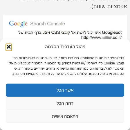
אנימציות שונות).
תיק עבודות
צור קשר
ניהול העדפות הסכמה
כדי לספק את חוויות המשתמש הטובות ביותר, אנו משתמשים בטכנולוגיות כמו
073-7028000
קובצי Cookie כדי לאחסן ו/או לגשת למידע על המכשיר. הסכמה לטכנולוגיות אלו
תאפשר לנו לעבד נתונים כגון התנהגות גלישה או מזהים ייחודיים באתר זה. אי
הפלד 7, חולון
הסכמה או ביטול הסכמה עלולים להשפיע לרעה על תכונות ופונקציות מסוימות.
החסימה עצמה מקורה בקובץ בשם robots.txt שאומר
info@extra.co.il
למנועי החיפוש לאיזו ספריות באתר מותר לגשת ולאיזה
אשר הכל
אסור לגשת. מערכות ניהול תוכן מסוימות כמו לדוגמה
WordPress עלולות לכתוב קובץ robots.txt באופן
דחה הכל
אוטומטי ולחסום חלק מהספריות שגוגל צריך לגשת
התאמה אישית
אליהן כדי לעבד את הדף.
כדי לפתור את הבעיה יש לגשת אל האופציה של "אחזור