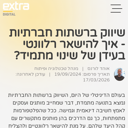
שיווק ברשתות חברתיות
- איך להישאר רלוונטי
בית
בעידן של שינוי מתמיד?
בניית אתרים
קידום אתרים
אוהד לורנס
|
מנהל טכנולוגיה ופיתוח
תאריך פרסום: 19/09/2024
|
עודכן לאחרונה:
17/03/2026
פרסום בגוגל
רשתות חברתיות
בעולם הדיגיטלי של היום, השיווק ברשתות החברתיות
נמצא בתנועה מתמדת, דבר שמחייב מותגים ועסקים
שיווק לאתרי
לאמץ חשיבה דינאמית וגמישה. ככל שהפלטפורמות
סחר
מתפתחות, כך גם הדרכים בהן מותגים מתקשרים עם
קייס סטאדי
קהל היעד שלהם. על מנת להישאר רלוונטיים ולהצליח