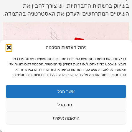
בשיווק ברשתות החברתיות, יש צורך להבין את
תיק עבודות
השינויים המתרחשים ולעדכן את האסטרטגיה בהתמדה.
צור קשר
ניהול העדפות הסכמה
כדי לספק את חוויות המשתמש הטובות ביותר, אנו משתמשים בטכנולוגיות כמו
073-7028000
קובצי Cookie כדי לאחסן ו/או לגשת למידע על המכשיר. הסכמה לטכנולוגיות אלו
תאפשר לנו לעבד נתונים כגון התנהגות גלישה או מזהים ייחודיים באתר זה. אי
הפלד 7, חולון
הסכמה או ביטול הסכמה עלולים להשפיע לרעה על תכונות ופונקציות מסוימות.
info@extra.co.il
אשר הכל
דחה הכל
התאמה אישית