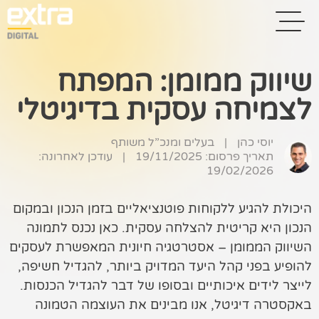
שיווק ממומן: המפתח
לצמיחה עסקית בדיגיטלי
בית
בניית אתרים
יוסי כהן
|
בעלים ומנכ”ל משותף
תאריך פרסום: 19/11/2025
|
עודכן לאחרונה:
קידום אתרים
19/02/2026
פרסום בגוגל
היכולת להגיע ללקוחות פוטנציאליים בזמן הנכון ובמקום
הנכון היא קריטית להצלחה עסקית. כאן נכנס לתמונה
רשתות חברתיות
השיווק הממומן – אסטרטגיה חיונית המאפשרת לעסקים
שיווק לאתרי
להופיע בפני קהל היעד המדויק ביותר, להגדיל חשיפה,
סחר
לייצר לידים איכותיים ובסופו של דבר להגדיל הכנסות.
באקסטרה דיגיטל, אנו מבינים את העוצמה הטמונה
קייס סטאדי