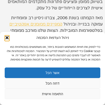
בשיווק ממומן ומציעים פתרונות מתקדמים המותאמים
אישית לצרכים הייחודיים של כל עסק.
תיק עבודות
מאז הקמתנו בשנת 2006, צברנו ניסיון רב ומומחיות
צור קשר
עמוקה בבנייה ובניהול
קמפיינים ממומנים אפקטיביים
בפלטפורמות המובילות. הצוות שלנו מורכב ממומחי
דיגיטל בעלי ידע מעמיק בכל ההיבטים של שיווק ממומן,
ניהול העדפות הסכמה
החל מאסטרטגיה ותכנון, דרך אופטימיזציה שוטפת ועד
כדי לספק את חוויות המשתמש הטובות ביותר, אנו משתמשים בטכנולוגיות כמו
לניתוח נתונים והפקת תובנות.
073-7028000
קובצי Cookie כדי לאחסן ו/או לגשת למידע על המכשיר. הסכמה לטכנולוגיות אלו
תאפשר לנו לעבד נתונים כגון התנהגות גלישה או מזהים ייחודיים באתר זה. אי
הפלד 7, חולון
הסכמה או ביטול הסכמה עלולים להשפיע לרעה על תכונות ופונקציות מסוימות.
info@extra.co.il
אשר הכל
דחה הכל
התאמה אישית