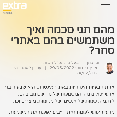
מהם תגי סכמה ואיך
משתמשים בהם באתרי
בית
סחר?
בניית אתרים
קידום אתרים
יוסי כהן
|
בעלים ומנכ”ל משותף
תאריך פרסום: 29/05/2022
|
עודכן לאחרונה:
24/02/2026
פרסום בגוגל
רשתות חברתיות
אחת הבעיות היסודיות באתרי אינטרנט היא שבעוד בני
אנוש יכולים מהי המשמעות של מה שכתוב בהם.
שיווק לאתרי
לדוגמה, שמות של אנשים, של מקומות, מוצרים וכו'.
סחר
מנועי חיפוש לעומת זאת חייבים לפענח את המשמעות
קייס סטאדי