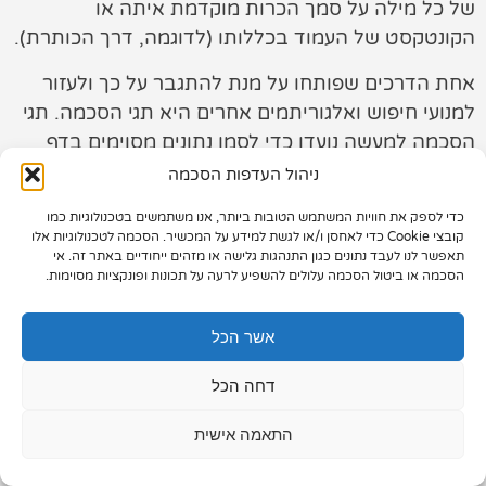
של כל מילה על סמך הכרות מוקדמת איתה או
תיק עבודות
הקונטקסט של העמוד בכללותו (לדוגמה, דרך הכותרת).
אחת הדרכים שפותחו על מנת להתגבר על כך ולעזור
צור קשר
למנועי חיפוש ואלגוריתמים אחרים היא תגי הסכמה. תגי
הסכמה למעשה נועדו כדי לסמן נתונים מסוימים בדף
בתור כאלו שיש להם משמעות.
ניהול העדפות הסכמה
כדי לספק את חוויות המשתמש הטובות ביותר, אנו משתמשים בטכנולוגיות כמו
073-7028000
קובצי Cookie כדי לאחסן ו/או לגשת למידע על המכשיר. הסכמה לטכנולוגיות אלו
תאפשר לנו לעבד נתונים כגון התנהגות גלישה או מזהים ייחודיים באתר זה. אי
הפלד 7, חולון
הסכמה או ביטול הסכמה עלולים להשפיע לרעה על תכונות ופונקציות מסוימות.
info@extra.co.il
אשר הכל
דחה הכל
התאמה אישית