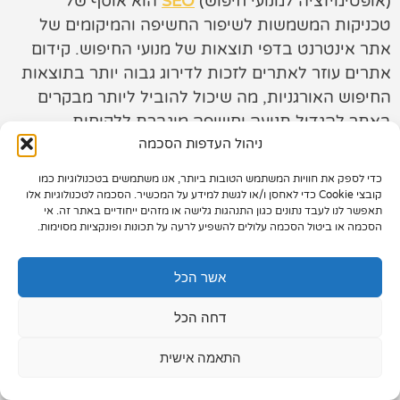
(אופטימיזציה למנועי חיפוש)
SEO
הוא אוסף של
טכניקות המשמשות לשיפור החשיפה והמיקומים של
תיק עבודות
אתר אינטרנט בדפי תוצאות של מנועי החיפוש. קידום
צור קשר
אתרים עוזר לאתרים לזכות לדירוג גבוה יותר בתוצאות
החיפוש האורגניות, מה שיכול להוביל ליותר מבקרים
באתר להגדיל תנועה וחשיפה מוגברת ללקוחות
פוטנציאליים.
ניהול העדפות הסכמה
כדי לספק את חוויות המשתמש הטובות ביותר, אנו משתמשים בטכנולוגיות כמו
קידום אתרים עובד על ידי
אופטימיזציה
של אלמנטים
073-7028000
קובצי Cookie כדי לאחסן ו/או לגשת למידע על המכשיר. הסכמה לטכנולוגיות אלו
שונים של אתר אינטרנט כגון תוכן, מילות מפתח, תמונות,
תאפשר לנו לעבד נתונים כגון התנהגות גלישה או מזהים ייחודיים באתר זה. אי
הפלד 7, חולון
הסכמה או ביטול הסכמה עלולים להשפיע לרעה על תכונות ופונקציות מסוימות.
כותרות ומטא תגיות. מאמצי האופטימיזציה הללו עוזרים
למנועי החיפוש להבין במה עוסק האתר ועד כמה הוא
info@extra.co.il
אשר הכל
רלוונטי לשאילתות אליהם ממוקד האתר. המטרה
בתהליך SEO היא לוודא שכאשר מישהו מחפש ביטוי
דחה הכל
שקשור לעסק או לתעשייה שלך, האתר שלך יופיע בראש
הרשימה.
התאמה אישית