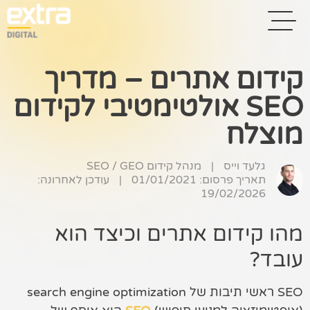
קידום אתרים – מדריך
SEO אולטימטיבי לקידום
בית
מוצלח
בניית אתרים
קידום אתרים
גלעד וייס
|
מנהל קידום SEO / GEO
תאריך פרסום: 01/01/2021
|
עודכן לאחרונה:
19/02/2026
פרסום בגוגל
רשתות חברתיות
מהו קידום אתרים וכיצד הוא
עובד?
שיווק לאתרי
סחר
SEO ראשי תיבות של search engine optimization
קייס סטאדי