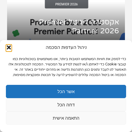
תיק עבודות
אקסטרה דיגיטל Premier
צור קשר
Partner 2026
ניהול העדפות הסכמה
כדי לספק את חוויות המשתמש הטובות ביותר, אנו משתמשים בטכנולוגיות כמו
073-7028000
קובצי Cookie כדי לאחסן ו/או לגשת למידע על המכשיר. הסכמה לטכנולוגיות אלו
תאפשר לנו לעבד נתונים כגון התנהגות גלישה או מזהים ייחודיים באתר זה. אי
הפלד 7, חולון
הסכמה או ביטול הסכמה עלולים להשפיע לרעה על תכונות ופונקציות מסוימות.
info@extra.co.il
אשר הכל
דחה הכל
התאמה אישית
מדידה ותקציב ב-2026 - איך