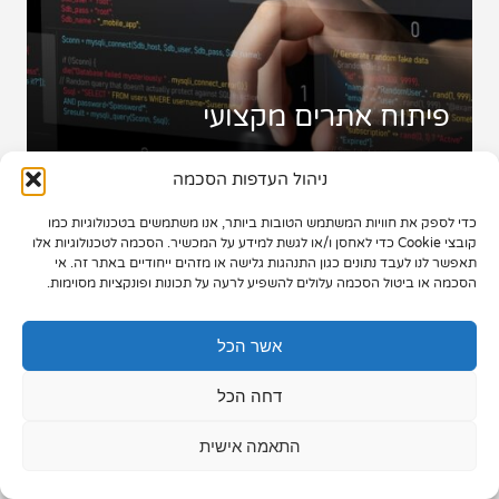
תיק עבודות
צור קשר
פיתוח אתרים מקצועי
ניהול העדפות הסכמה
כדי לספק את חוויות המשתמש הטובות ביותר, אנו משתמשים בטכנולוגיות כמו
073-7028000
קובצי Cookie כדי לאחסן ו/או לגשת למידע על המכשיר. הסכמה לטכנולוגיות אלו
תאפשר לנו לעבד נתונים כגון התנהגות גלישה או מזהים ייחודיים באתר זה. אי
הפלד 7, חולון
הסכמה או ביטול הסכמה עלולים להשפיע לרעה על תכונות ופונקציות מסוימות.
info@extra.co.il
אשר הכל
דחה הכל
כמה עולה לעצב ולבנות אתר
התאמה אישית
אינטרנט מקצועי בהתאמה אישית