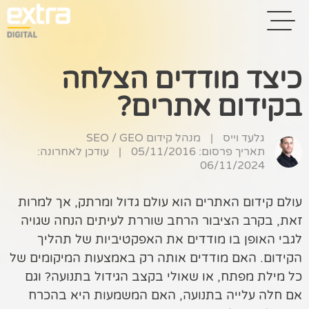
כיצד מודדים הצלחה
בקידום אתרים?
בית
בניית אתרים
גלעד וייס
|
מנהל קידום SEO / GEO
תאריך פרסום: 05/11/2016
|
עודכן לאחרונה:
קידום אתרים
06/11/2024
פרסום בגוגל
עולם קידום האתרים הוא עולם גדול ומרתק, אך למרות
זאת, בקרב הציבור הרחב שוררת לעיתים הנחה שגויה
רשתות חברתיות
לגבי האופן בו מודדים את האפקטיביות של תהליך
שיווק לאתרי
הקידום. האם מודדים אותה רק באמצעות המיקומים של
סחר
כל מילת מפתח, או שאולי בקצב הגידול בתנועה? וגם
אם חלה עלייה בתנועה, האם המשמעות היא בהכרח
קייס סטאדי