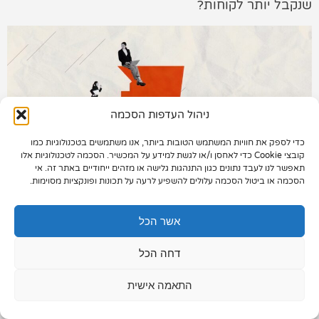
שנקבל יותר לקוחות?
תיק עבודות
צור קשר
ניהול העדפות הסכמה
כדי לספק את חוויות המשתמש הטובות ביותר, אנו משתמשים בטכנולוגיות כמו
073-7028000
קובצי Cookie כדי לאחסן ו/או לגשת למידע על המכשיר. הסכמה לטכנולוגיות אלו
תאפשר לנו לעבד נתונים כגון התנהגות גלישה או מזהים ייחודיים באתר זה. אי
הפלד 7, חולון
הסכמה או ביטול הסכמה עלולים להשפיע לרעה על תכונות ופונקציות מסוימות.
התשובה היא שמדובר בנושא מורכב, ויש כמה וכמה
info@extra.co.il
אשר הכל
דרכים למדוד תוצאות בקידום אתרים. במאמר זה נעבור
על המדדים השונים ועל האופן בו
קידום אתרים
דחה הכל
מקצועי
צריך להיעשות בדגש על היחס בין לקוח לחברת
הקידום שלו
התאמה אישית
מיקומים מול חשיפות