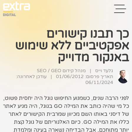
כך תבנו קישורים
אפקטיביים ללא שימוש
בית
באנקור מדוייק
בניית אתרים
קידום אתרים
גלעד וייס
|
מנהל קידום SEO / GEO
תאריך פרסום: 01/06/2012
|
עודכן לאחרונה:
06/11/2024
פרסום בגוגל
רשתות חברתיות
לפני הרבה שנים, כשמנוע החיפוש גוגל היה יחסית פשוט,
כל מי שהיה כותב את המילה GO בגוגל, היה מגיע לאתר
שיווק לאתרי
של דיסני באותו השם מכיוון שמרבית הקישורים לאתר
סחר
כללו את המילה GO. כיום האלגוריתם של גוגל קצת
קייס סטאדי
יותר מתוחכם, אבל הבדיחה נשארה בעינה ומלמדת