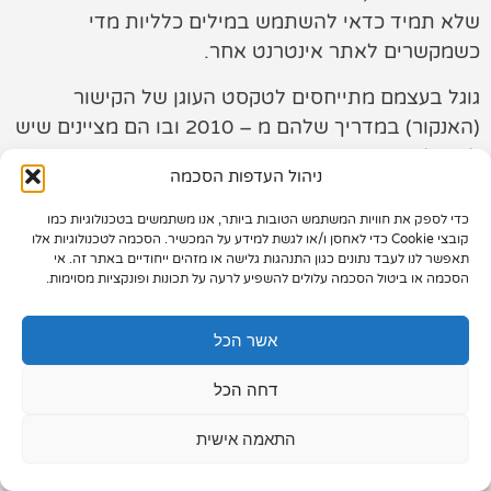
שלא תמיד כדאי להשתמש במילים כלליות מדי
תיק עבודות
כשמקשרים לאתר אינטרנט אחר.
צור קשר
גוגל בעצמם מתייחסים לטקסט העוגן של הקישור
(האנקור) במדריך שלהם מ – 2010 ובו הם מציינים שיש
לתת לקישורים טקסט עם משמעות שמציין את העמוד
ניהול העדפות הסכמה
אליו מפנה הקישור, ולא סתם עוד טקסט סתמי.
כדי לספק את חוויות המשתמש הטובות ביותר, אנו משתמשים בטכנולוגיות כמו
073-7028000
קובצי Cookie כדי לאחסן ו/או לגשת למידע על המכשיר. הסכמה לטכנולוגיות אלו
תאפשר לנו לעבד נתונים כגון התנהגות גלישה או מזהים ייחודיים באתר זה. אי
הפלד 7, חולון
הסכמה או ביטול הסכמה עלולים להשפיע לרעה על תכונות ופונקציות מסוימות.
info@extra.co.il
אשר הכל
דחה הכל
התאמה אישית