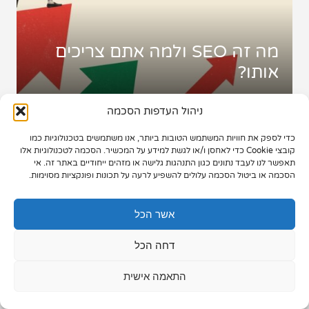
תיק עבודות
מה זה SEO ולמה אתם צריכים
צור קשר
אותו?
ניהול העדפות הסכמה
כדי לספק את חוויות המשתמש הטובות ביותר, אנו משתמשים בטכנולוגיות כמו
073-7028000
קובצי Cookie כדי לאחסן ו/או לגשת למידע על המכשיר. הסכמה לטכנולוגיות אלו
תאפשר לנו לעבד נתונים כגון התנהגות גלישה או מזהים ייחודיים באתר זה. אי
הפלד 7, חולון
הסכמה או ביטול הסכמה עלולים להשפיע לרעה על תכונות ופונקציות מסוימות.
info@extra.co.il
אשר הכל
דחה הכל
התאמה אישית
קידום אתרים אורגני בגוגל