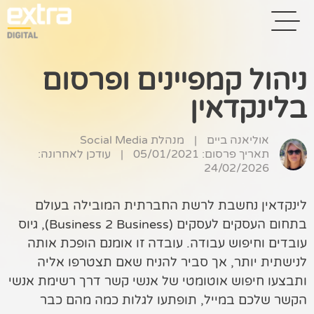
ניהול קמפיינים ופרסום
בלינקדאין
בית
בניית אתרים
אוליאנה ביים
|
מנהלת Social Media
תאריך פרסום: 05/01/2021
|
עודכן לאחרונה:
קידום אתרים
24/02/2026
פרסום בגוגל
לינקדאין נחשבת לרשת החברתית המובילה בעולם
בתחום העסקים לעסקים (Business 2 Business), גיוס
רשתות חברתיות
עובדים וחיפוש עבודה. עובדה זו אומנם הופכת אותה
שיווק לאתרי
לנישתית יותר, אך סביר להניח שאם תצטרפו אליה
סחר
ותבצעו חיפוש אוטומטי של אנשי קשר דרך רשימת אנשי
הקשר שלכם במייל, תופתעו לגלות כמה מהם כבר
קייס סטאדי