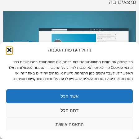
נמצאים בה.
תיק עבודות
צור קשר
ניהול העדפות הסכמה
כדי לספק את חוויות המשתמש הטובות ביותר, אנו משתמשים בטכנולוגיות כמו
073-7028000
קובצי Cookie כדי לאחסן ו/או לגשת למידע על המכשיר. הסכמה לטכנולוגיות אלו
תאפשר לנו לעבד נתונים כגון התנהגות גלישה או מזהים ייחודיים באתר זה. אי
הפלד 7, חולון
הסכמה או ביטול הסכמה עלולים להשפיע לרעה על תכונות ופונקציות מסוימות.
info@extra.co.il
אשר הכל
כיום לינקדאין שייכת למיקרוסופט, אשר קנתה אותה
דחה הכל
תמורת כ-26.2$ מיליארד דולר ולמרות שהיא כנראה
עדיין לא החזירה את ההשקעה, הרווח הנקי של לינקדאין
התאמה אישית
עולה במספרים מרשימים מרבעון לרבעון (14% ברבעון
השני של 2020 לעומת הרבעון הקודם).