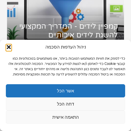
תיק עבודות
צור קשר
קמפיין לידים - המדריך המקצועי
להשגת לידים איכותיים
ניהול העדפות הסכמה
כדי לספק את חוויות המשתמש הטובות ביותר, אנו משתמשים בטכנולוגיות כמו
073-7028000
קובצי Cookie כדי לאחסן ו/או לגשת למידע על המכשיר. הסכמה לטכנולוגיות אלו
תאפשר לנו לעבד נתונים כגון התנהגות גלישה או מזהים ייחודיים באתר זה. אי
הפלד 7, חולון
הסכמה או ביטול הסכמה עלולים להשפיע לרעה על תכונות ופונקציות מסוימות.
info@extra.co.il
אשר הכל
דחה הכל
התאמה אישית
פרסום בגוגל ובפייסבוק - מה