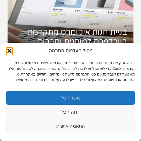
תיק עבודות
צור קשר
בניית חנות איקומרס מתקדמת
בוורדפרס למותגים וחברות
ניהול העדפות הסכמה
כדי לספק את חוויות המשתמש הטובות ביותר, אנו משתמשים בטכנולוגיות כמו
073-7028000
קובצי Cookie כדי לאחסן ו/או לגשת למידע על המכשיר. הסכמה לטכנולוגיות אלו
תאפשר לנו לעבד נתונים כגון התנהגות גלישה או מזהים ייחודיים באתר זה. אי
הפלד 7, חולון
הסכמה או ביטול הסכמה עלולים להשפיע לרעה על תכונות ופונקציות מסוימות.
info@extra.co.il
אשר הכל
דחה הכל
התאמה אישית