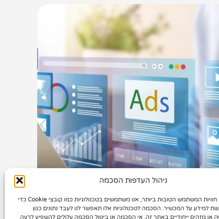
ניהול העדפות הסכמה
סום בגוגל ובפייסבוק - מה
כדי לספק את חוויות המשתמש הטובות ביותר, אנו משתמשים בטכנולוגיות כמו קובצי Cookie כדי
שת למידע על המכשיר. הסכמה לטכנולוגיות אלו תאפשר לנו לעבד נתונים כגון
בדל ואיך מצליחים באמת
ה או מזהים ייחודיים באתר זה. אי הסכמה או ביטול הסכמה עלולים להשפיע לרעה