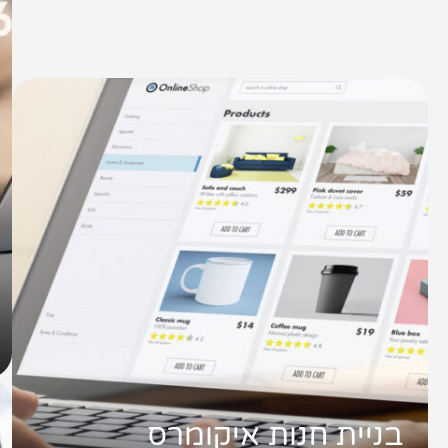
שיווק לאתרי סחר
קייס סטאדי
תיק עבודות
צור קשר
073-7028000
הפלד 7, חולון
info@extra.co.il
בניית חנות איקומרס