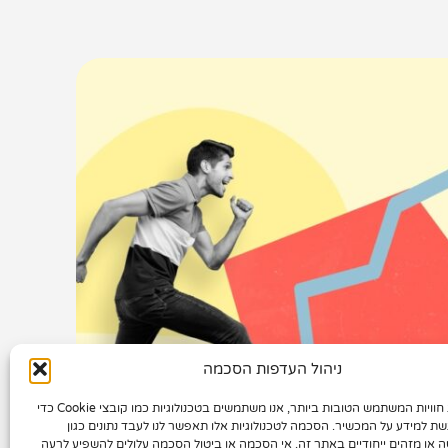
ניהול העדפות הסכמה
קידום אתרים בגוגל SEO
בשילוב קידום GEO –
כדי לספק את חוויות המשתמש הטובות ביותר, אנו משתמשים בטכנולוגיות כמו קובצי Cookie כדי
שת למידע על המכשיר. הסכמה לטכנולוגיות אלו תאפשר לנו לעבד נתונים כגון
ה או מזהים ייחודיים באתר זה. אי הסכמה או ביטול הסכמה עלולים להשפיע לרעה