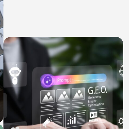
שיווק לאתרי סחר
קייס סטאדי
תיק עבודות
צור קשר
073-7028000
הפלד 7, חולון
info@extra.co.il