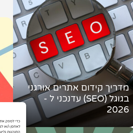
מדריך קידום אתרים אורגני
בגוגל (SEO) עדנכני ל -
2026
לאחסן ו/או לג
התנהגות גליש